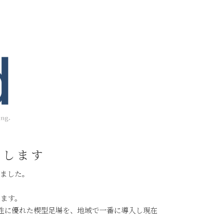
たします
りました。
います。
性に優れた楔型足場を、地域で一番に導入し現在