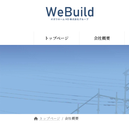
コ
ナ
ン
ビ
テ
ゲ
ン
ー
ツ
シ
へ
ョ
トップページ
会社概要
ス
ン
キ
に
ッ
移
プ
動
トップページ
会社概要