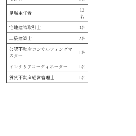
13
足場主任者
名
宅地建物取引士
3名
二級建築士
2名
公認不動産コンサルティングマ
1名
スター
インテリアコーディネーター
1名
賃貸不動産経営管理士
1名