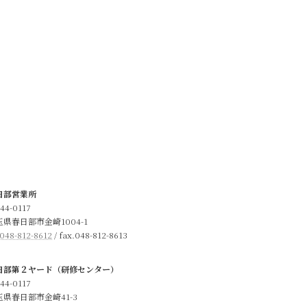
日部営業所
44-0117
玉県春日部市金崎1004-1
048-812-8612
/ fax.048-812-8613
日部第２ヤード（研修センター）
44-0117
玉県春日部市金崎41-3