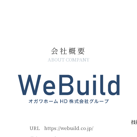
会社概要
ABOUT COMPANY
技
URL
https://webuild.co.jp/