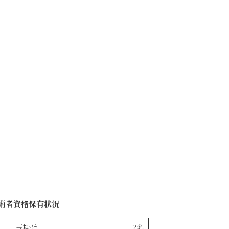
術者資格保有状況
玉掛け
2名